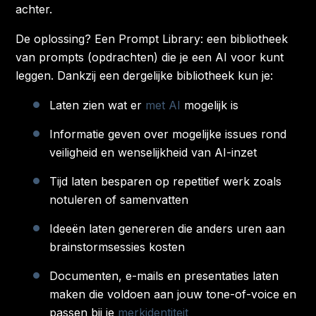
achter.
De oplossing? Een Prompt Library: een bibliotheek
van prompts (opdrachten) die je een AI voor kunt
leggen. Dankzij een dergelijke bibliotheek kun je:
L
aten zien wat er
met AI
mogelijk is
I
nformatie geven over mogelijke issues rond
veiligheid en wenselijkheid van AI-inzet
T
ijd
laten
besparen op repetitief werk zoals
notuleren of samenvatten
I
deeën laten genereren die anders uren aan
brainstormsessies kosten
D
ocumenten, e-mails en presentaties laten
maken die voldoen aan jouw tone-of-voice en
passen bij je
merkidentiteit